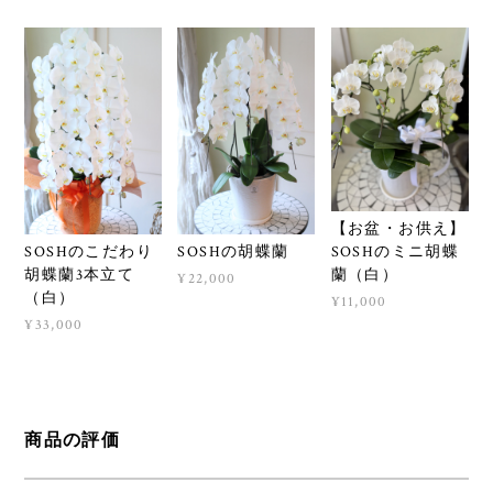
【お盆・お供え】
SOSHのこだわり
SOSHの胡蝶蘭
SOSHのミニ胡蝶
胡蝶蘭3本立て
蘭（白）
¥22,000
（白）
¥11,000
¥33,000
商品の評価