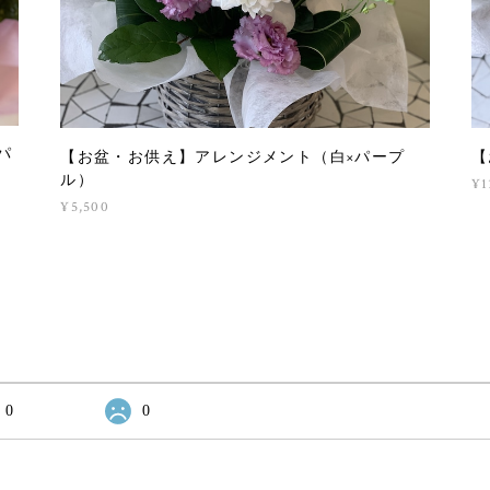
パ
【お盆・お供え】アレンジメント（白×パープ
【
ル）
¥1
¥5,500
0
0