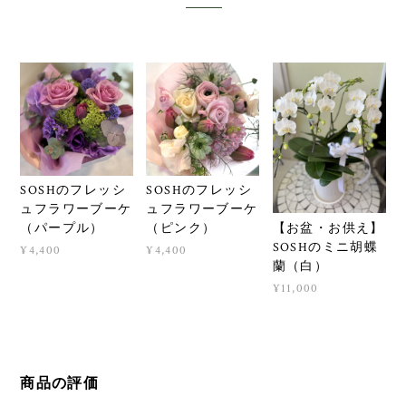
SOSHのフレッシ
SOSHのフレッシ
ュフラワーブーケ
ュフラワーブーケ
【お盆・お供え】
（パープル）
（ピンク）
SOSHのミニ胡蝶
¥4,400
¥4,400
蘭（白）
¥11,000
商品の評価